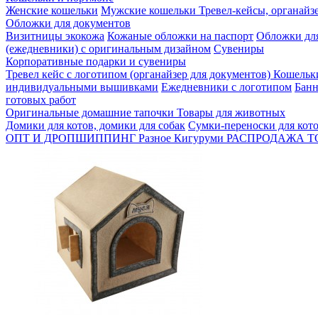
Женские кошельки
Мужские кошельки
Тревел-кейсы, органайз
Обложки для документов
Визитницы экокожа
Кожаные обложки на паспорт
Обложки для
(ежедневники) с оригинальным дизайном
Сувениры
Корпоративные подарки и сувениры
Тревел кейс с логотипом (органайзер для документов)
Кошельк
индивидуальными вышивками
Ежедневники с логотипом
Банн
готовых работ
Оригинальные домашние тапочки
Товары для животных
Домики для котов, домики для собак
Сумки-переноски для кото
ОПТ И ДРОПШИППИНГ
Разное
Кигуруми
РАСПРОДАЖА
Т