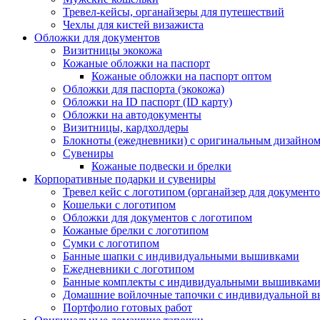
Тревел-кейсы, органайзеры для путешествий
Чехлы для кистей визажиста
Обложки для документов
Визитницы экокожа
Кожаные обложки на паспорт
Кожаные обложки на паспорт оптом
Обложки для паспорта (экокожа)
Обложки на ID паспорт (ID карту)
Обложки на автодокументы
Визитницы, кардхолдеры
Блокноты (ежедневники) с оригинальным дизайно
Сувениры
Кожаные подвески и брелки
Корпоративные подарки и сувениры
Тревел кейс с логотипом (органайзер для документо
Кошельки с логотипом
Обложки для документов с логотипом
Кожаные брелки с логотипом
Сумки с логотипом
Банные шапки с индивидуальными вышивками
Ежедневники с логотипом
Банные комплекты с индивидуальными вышивкам
Домашние войлочные тапочки с индивидуальной 
Портфолио готовых работ