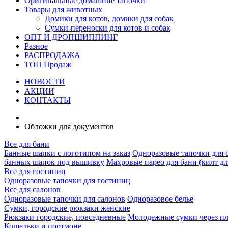
Оригинальные домашние тапочки
Товары для животных
Домики для котов, домики для собак
Сумки-переноски для котов и собак
ОПТ И ДРОПШИППИНГ
Разное
РАСПРОДАЖА
ТОП Продаж
НОВОСТИ
АКЦИИ
КОНТАКТЫ
Обложки для документов
Все для бани
Банные шапки с логотипом на заказ
Одноразовые тапочки для 
банных шапок под вышивку
Махровые парео для бани (килт дл
Все для гостиниц
Одноразовые тапочки для гостиниц
Все для салонов
Одноразовые тапочки для салонов
Одноразовое белье
Сумки, городские рюкзаки женские
Рюкзаки городские, повседневные
Молодежные сумки через п
Кошельки и портмоне