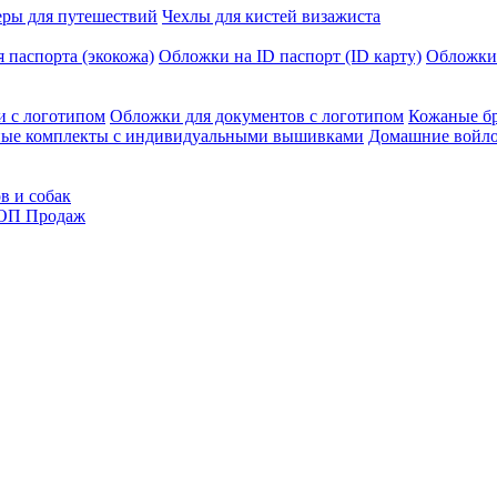
еры для путешествий
Чехлы для кистей визажиста
 паспорта (экокожа)
Обложки на ID паспорт (ID карту)
Обложки
и с логотипом
Обложки для документов с логотипом
Кожаные бр
ые комплекты с индивидуальными вышивками
Домашние войло
в и собак
ОП Продаж