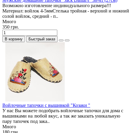
Мужские домашние тапочки "Jack Danial's" 38-41 (27см)
Возможно изготовление индивидуального размера!!!
Материал: войлок 4-5ммСтелька тройная - верхний и нижний
солой войлок, средний - п..
Много
350 грн.
В корзину
Быстрый заказ
Войлочные тапочки с вышивкой "Козаки "
У нас Вы можете подобрать войлочные тапочки для дома с
вышивками на любой вкус, а так же заказать уникальную
пару тапочек под зака..
Много
180 грн.