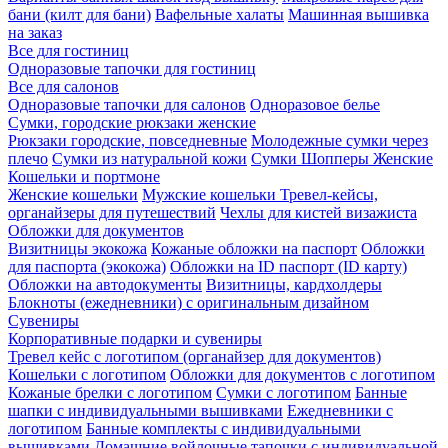
бани (килт для бани)
Вафельные халаты
Машинная вышивка
на заказ
Все для гостиниц
Одноразовые тапочки для гостиниц
Все для салонов
Одноразовые тапочки для салонов
Одноразовое белье
Сумки, городские рюкзаки женские
Рюкзаки городские, повседневные
Молодежные сумки через
плечо
Сумки из натуральной кожи
Сумки Шопперы Женские
Кошельки и портмоне
Женские кошельки
Мужские кошельки
Тревел-кейсы,
органайзеры для путешествий
Чехлы для кистей визажиста
Обложки для документов
Визитницы экокожа
Кожаные обложки на паспорт
Обложки
для паспорта (экокожа)
Обложки на ID паспорт (ID карту)
Обложки на автодокументы
Визитницы, кардхолдеры
Блокноты (ежедневники) с оригинальным дизайном
Сувениры
Корпоративные подарки и сувениры
Тревел кейс с логотипом (органайзер для документов)
Кошельки с логотипом
Обложки для документов с логотипом
Кожаные брелки с логотипом
Сумки с логотипом
Банные
шапки с индивидуальными вышивками
Ежедневники с
логотипом
Банные комплекты с индивидуальными
вышивками
Домашние войлочные тапочки с индивидуальной