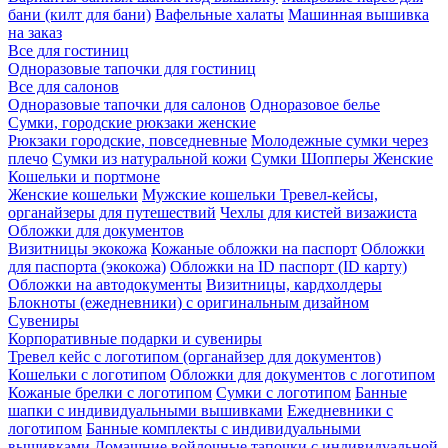
бани (килт для бани)
Вафельные халаты
Машинная вышивка
на заказ
Все для гостиниц
Одноразовые тапочки для гостиниц
Все для салонов
Одноразовые тапочки для салонов
Одноразовое белье
Сумки, городские рюкзаки женские
Рюкзаки городские, повседневные
Молодежные сумки через
плечо
Сумки из натуральной кожи
Сумки Шопперы Женские
Кошельки и портмоне
Женские кошельки
Мужские кошельки
Тревел-кейсы,
органайзеры для путешествий
Чехлы для кистей визажиста
Обложки для документов
Визитницы экокожа
Кожаные обложки на паспорт
Обложки
для паспорта (экокожа)
Обложки на ID паспорт (ID карту)
Обложки на автодокументы
Визитницы, кардхолдеры
Блокноты (ежедневники) с оригинальным дизайном
Сувениры
Корпоративные подарки и сувениры
Тревел кейс с логотипом (органайзер для документов)
Кошельки с логотипом
Обложки для документов с логотипом
Кожаные брелки с логотипом
Сумки с логотипом
Банные
шапки с индивидуальными вышивками
Ежедневники с
логотипом
Банные комплекты с индивидуальными
вышивками
Домашние войлочные тапочки с индивидуальной