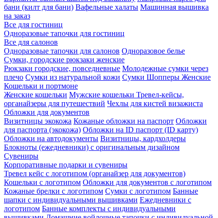
бани (килт для бани)
Вафельные халаты
Машинная вышивка
на заказ
Все для гостиниц
Одноразовые тапочки для гостиниц
Все для салонов
Одноразовые тапочки для салонов
Одноразовое белье
Сумки, городские рюкзаки женские
Рюкзаки городские, повседневные
Молодежные сумки через
плечо
Сумки из натуральной кожи
Сумки Шопперы Женские
Кошельки и портмоне
Женские кошельки
Мужские кошельки
Тревел-кейсы,
органайзеры для путешествий
Чехлы для кистей визажиста
Обложки для документов
Визитницы экокожа
Кожаные обложки на паспорт
Обложки
для паспорта (экокожа)
Обложки на ID паспорт (ID карту)
Обложки на автодокументы
Визитницы, кардхолдеры
Блокноты (ежедневники) с оригинальным дизайном
Сувениры
Корпоративные подарки и сувениры
Тревел кейс с логотипом (органайзер для документов)
Кошельки с логотипом
Обложки для документов с логотипом
Кожаные брелки с логотипом
Сумки с логотипом
Банные
шапки с индивидуальными вышивками
Ежедневники с
логотипом
Банные комплекты с индивидуальными
вышивками
Домашние войлочные тапочки с индивидуальной