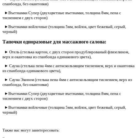
спанбонда, без окантовки)
►Въетнамки Супер (двухцветные въетнамки, толщина 8мм, пена с
тиснением с двух сторон)
►Въетнамки войлочные (толщина 5мм, войлок, цвет бежевый, серый,
черный)
Тапочки одноразовые для массажного салона:
► Отель (стелька картон, с двух сторон продублированый флизелином,
верх и окантовка из спанбонда одинакового цвета),
► Сауна (стелька пена 4мм с антискользящим тиснением, верх и окантовка
из спанбонда одинакового цвета),
► Сауна Эконом (стелька пена 4мм с антискользящим тиснением, верх из
спанбонда, без окантовки)
►Въетнамки Супер (двухцветные въетнамки, толщина 8мм, пена с
тиснением с двух сторон)
►Въетнамки войлочные (толщина 5мм, войлок, цвет бежевый, серый,
черный)
Также вас могут заинтересовать: