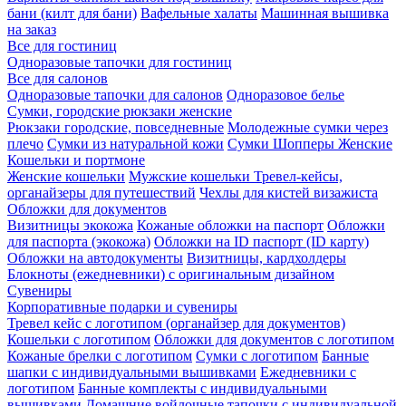
бани (килт для бани)
Вафельные халаты
Машинная вышивка
на заказ
Все для гостиниц
Одноразовые тапочки для гостиниц
Все для салонов
Одноразовые тапочки для салонов
Одноразовое белье
Сумки, городские рюкзаки женские
Рюкзаки городские, повседневные
Молодежные сумки через
плечо
Сумки из натуральной кожи
Сумки Шопперы Женские
Кошельки и портмоне
Женские кошельки
Мужские кошельки
Тревел-кейсы,
органайзеры для путешествий
Чехлы для кистей визажиста
Обложки для документов
Визитницы экокожа
Кожаные обложки на паспорт
Обложки
для паспорта (экокожа)
Обложки на ID паспорт (ID карту)
Обложки на автодокументы
Визитницы, кардхолдеры
Блокноты (ежедневники) с оригинальным дизайном
Сувениры
Корпоративные подарки и сувениры
Тревел кейс с логотипом (органайзер для документов)
Кошельки с логотипом
Обложки для документов с логотипом
Кожаные брелки с логотипом
Сумки с логотипом
Банные
шапки с индивидуальными вышивками
Ежедневники с
логотипом
Банные комплекты с индивидуальными
вышивками
Домашние войлочные тапочки с индивидуальной