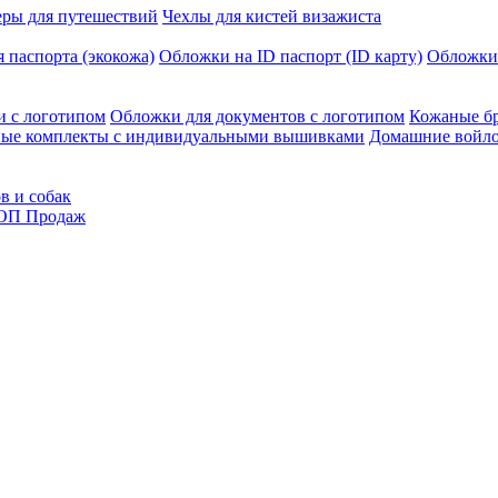
еры для путешествий
Чехлы для кистей визажиста
 паспорта (экокожа)
Обложки на ID паспорт (ID карту)
Обложки
и с логотипом
Обложки для документов с логотипом
Кожаные бр
ые комплекты с индивидуальными вышивками
Домашние войло
в и собак
ОП Продаж