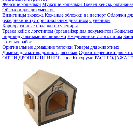
Женские кошельки
Мужские кошельки
Тревел-кейсы, органайз
Обложки для документов
Визитницы экокожа
Кожаные обложки на паспорт
Обложки для
(ежедневники) с оригинальным дизайном
Сувениры
Корпоративные подарки и сувениры
Тревел кейс с логотипом (органайзер для документов)
Кошельк
индивидуальными вышивками
Ежедневники с логотипом
Банн
готовых работ
Оригинальные домашние тапочки
Товары для животных
Домики для котов, домики для собак
Сумки-переноски для кото
ОПТ И ДРОПШИППИНГ
Разное
Кигуруми
РАСПРОДАЖА
Т