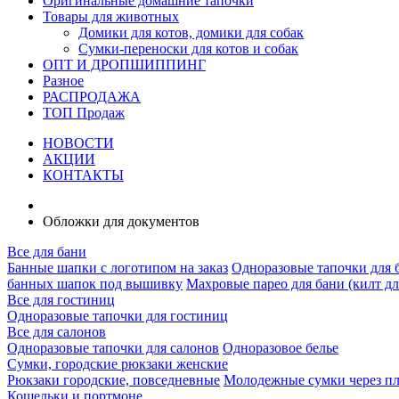
Оригинальные домашние тапочки
Товары для животных
Домики для котов, домики для собак
Сумки-переноски для котов и собак
ОПТ И ДРОПШИППИНГ
Разное
РАСПРОДАЖА
ТОП Продаж
НОВОСТИ
АКЦИИ
КОНТАКТЫ
Обложки для документов
Все для бани
Банные шапки с логотипом на заказ
Одноразовые тапочки для 
банных шапок под вышивку
Махровые парео для бани (килт дл
Все для гостиниц
Одноразовые тапочки для гостиниц
Все для салонов
Одноразовые тапочки для салонов
Одноразовое белье
Сумки, городские рюкзаки женские
Рюкзаки городские, повседневные
Молодежные сумки через п
Кошельки и портмоне