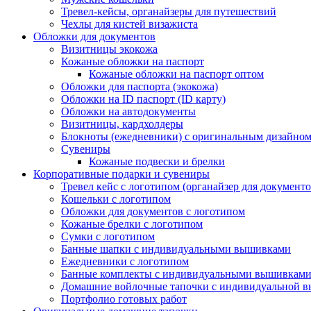
Тревел-кейсы, органайзеры для путешествий
Чехлы для кистей визажиста
Обложки для документов
Визитницы экокожа
Кожаные обложки на паспорт
Кожаные обложки на паспорт оптом
Обложки для паспорта (экокожа)
Обложки на ID паспорт (ID карту)
Обложки на автодокументы
Визитницы, кардхолдеры
Блокноты (ежедневники) с оригинальным дизайно
Сувениры
Кожаные подвески и брелки
Корпоративные подарки и сувениры
Тревел кейс с логотипом (органайзер для документо
Кошельки с логотипом
Обложки для документов с логотипом
Кожаные брелки с логотипом
Сумки с логотипом
Банные шапки с индивидуальными вышивками
Ежедневники с логотипом
Банные комплекты с индивидуальными вышивкам
Домашние войлочные тапочки с индивидуальной 
Портфолио готовых работ