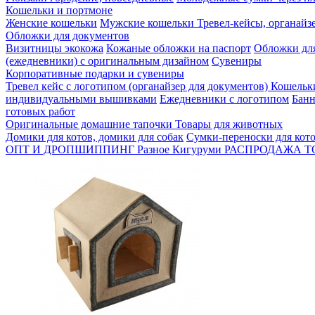
Кошельки и портмоне
Женские кошельки
Мужские кошельки
Тревел-кейсы, органайз
Обложки для документов
Визитницы экокожа
Кожаные обложки на паспорт
Обложки для
(ежедневники) с оригинальным дизайном
Сувениры
Корпоративные подарки и сувениры
Тревел кейс с логотипом (органайзер для документов)
Кошельк
индивидуальными вышивками
Ежедневники с логотипом
Банн
готовых работ
Оригинальные домашние тапочки
Товары для животных
Домики для котов, домики для собак
Сумки-переноски для кото
ОПТ И ДРОПШИППИНГ
Разное
Кигуруми
РАСПРОДАЖА
Т