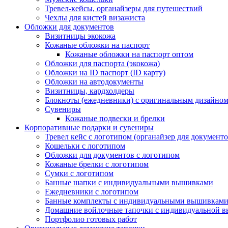
Тревел-кейсы, органайзеры для путешествий
Чехлы для кистей визажиста
Обложки для документов
Визитницы экокожа
Кожаные обложки на паспорт
Кожаные обложки на паспорт оптом
Обложки для паспорта (экокожа)
Обложки на ID паспорт (ID карту)
Обложки на автодокументы
Визитницы, кардхолдеры
Блокноты (ежедневники) с оригинальным дизайно
Сувениры
Кожаные подвески и брелки
Корпоративные подарки и сувениры
Тревел кейс с логотипом (органайзер для документо
Кошельки с логотипом
Обложки для документов с логотипом
Кожаные брелки с логотипом
Сумки с логотипом
Банные шапки с индивидуальными вышивками
Ежедневники с логотипом
Банные комплекты с индивидуальными вышивкам
Домашние войлочные тапочки с индивидуальной 
Портфолио готовых работ