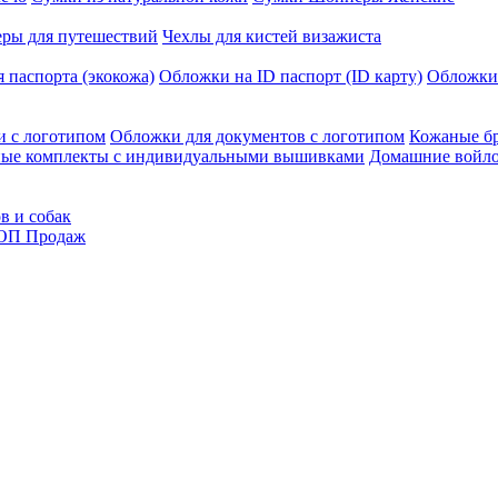
еры для путешествий
Чехлы для кистей визажиста
 паспорта (экокожа)
Обложки на ID паспорт (ID карту)
Обложки
и с логотипом
Обложки для документов с логотипом
Кожаные бр
ые комплекты с индивидуальными вышивками
Домашние войло
в и собак
ОП Продаж