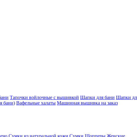
бани
Тапочки войлочные с вышивкой
Шапки для бани
Шапки дл
я бани)
Вафельные халаты
Машинная вышивка на заказ
лечо
Сумки из натуральной кожи
Сумки Шопперы Женские