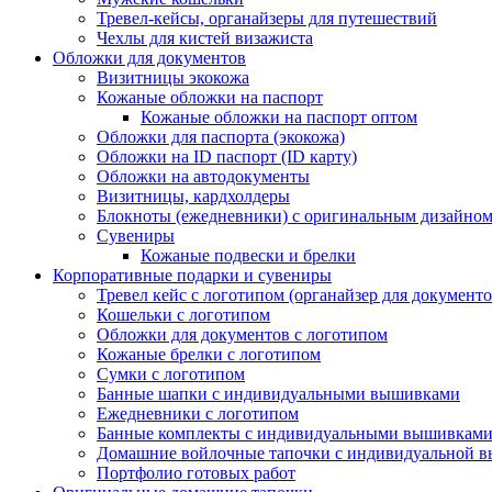
Тревел-кейсы, органайзеры для путешествий
Чехлы для кистей визажиста
Обложки для документов
Визитницы экокожа
Кожаные обложки на паспорт
Кожаные обложки на паспорт оптом
Обложки для паспорта (экокожа)
Обложки на ID паспорт (ID карту)
Обложки на автодокументы
Визитницы, кардхолдеры
Блокноты (ежедневники) с оригинальным дизайно
Сувениры
Кожаные подвески и брелки
Корпоративные подарки и сувениры
Тревел кейс с логотипом (органайзер для документо
Кошельки с логотипом
Обложки для документов с логотипом
Кожаные брелки с логотипом
Сумки с логотипом
Банные шапки с индивидуальными вышивками
Ежедневники с логотипом
Банные комплекты с индивидуальными вышивкам
Домашние войлочные тапочки с индивидуальной 
Портфолио готовых работ