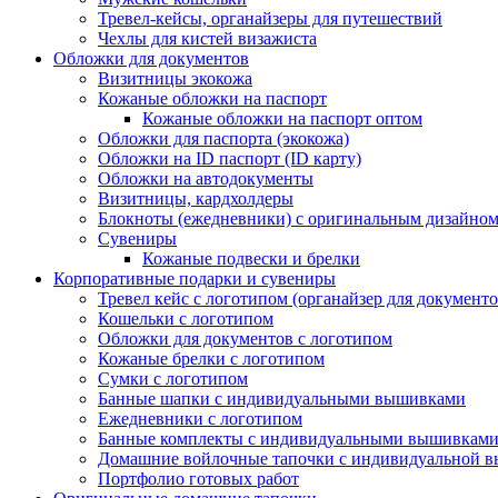
Тревел-кейсы, органайзеры для путешествий
Чехлы для кистей визажиста
Обложки для документов
Визитницы экокожа
Кожаные обложки на паспорт
Кожаные обложки на паспорт оптом
Обложки для паспорта (экокожа)
Обложки на ID паспорт (ID карту)
Обложки на автодокументы
Визитницы, кардхолдеры
Блокноты (ежедневники) с оригинальным дизайно
Сувениры
Кожаные подвески и брелки
Корпоративные подарки и сувениры
Тревел кейс с логотипом (органайзер для документо
Кошельки с логотипом
Обложки для документов с логотипом
Кожаные брелки с логотипом
Сумки с логотипом
Банные шапки с индивидуальными вышивками
Ежедневники с логотипом
Банные комплекты с индивидуальными вышивкам
Домашние войлочные тапочки с индивидуальной 
Портфолио готовых работ