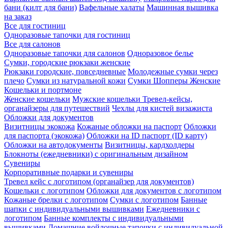
бани (килт для бани)
Вафельные халаты
Машинная вышивка
на заказ
Все для гостиниц
Одноразовые тапочки для гостиниц
Все для салонов
Одноразовые тапочки для салонов
Одноразовое белье
Сумки, городские рюкзаки женские
Рюкзаки городские, повседневные
Молодежные сумки через
плечо
Сумки из натуральной кожи
Сумки Шопперы Женские
Кошельки и портмоне
Женские кошельки
Мужские кошельки
Тревел-кейсы,
органайзеры для путешествий
Чехлы для кистей визажиста
Обложки для документов
Визитницы экокожа
Кожаные обложки на паспорт
Обложки
для паспорта (экокожа)
Обложки на ID паспорт (ID карту)
Обложки на автодокументы
Визитницы, кардхолдеры
Блокноты (ежедневники) с оригинальным дизайном
Сувениры
Корпоративные подарки и сувениры
Тревел кейс с логотипом (органайзер для документов)
Кошельки с логотипом
Обложки для документов с логотипом
Кожаные брелки с логотипом
Сумки с логотипом
Банные
шапки с индивидуальными вышивками
Ежедневники с
логотипом
Банные комплекты с индивидуальными
вышивками
Домашние войлочные тапочки с индивидуальной