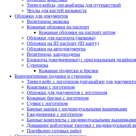
Тревел-кейсы, органайзеры для путешествий
Чехлы для кистей визажиста
Обложки для документов
Визитницы экокожа
Кожаные обложки на паспорт
Кожаные обложки на паспорт оптом
Обложки для паспорта (экокожа)
Обложки на ID паспорт (ID карту)
Обложки на автодокументы
Визитницы, кардхолдеры
Блокноты (ежедневники) с оригинальным дизайно
Сувениры
Кожаные подвески и брелки
Корпоративные подарки и сувениры
Тревел кейс с логотипом (органайзер для документо
Кошельки с логотипом
Обложки для документов с логотипом
Кожаные брелки с логотипом
Сумки с логотипом
Банные шапки с индивидуальными вышивками
Ежедневники с логотипом
Банные комплекты с индивидуальными вышивкам
Домашние войлочные тапочки с индивидуальной 
Портфолио готовых работ