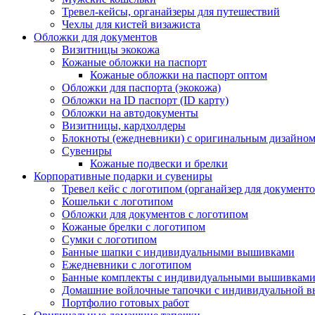
Тревел-кейсы, органайзеры для путешествий
Чехлы для кистей визажиста
Обложки для документов
Визитницы экокожа
Кожаные обложки на паспорт
Кожаные обложки на паспорт оптом
Обложки для паспорта (экокожа)
Обложки на ID паспорт (ID карту)
Обложки на автодокументы
Визитницы, кардхолдеры
Блокноты (ежедневники) с оригинальным дизайно
Сувениры
Кожаные подвески и брелки
Корпоративные подарки и сувениры
Тревел кейс с логотипом (органайзер для документо
Кошельки с логотипом
Обложки для документов с логотипом
Кожаные брелки с логотипом
Сумки с логотипом
Банные шапки с индивидуальными вышивками
Ежедневники с логотипом
Банные комплекты с индивидуальными вышивкам
Домашние войлочные тапочки с индивидуальной 
Портфолио готовых работ