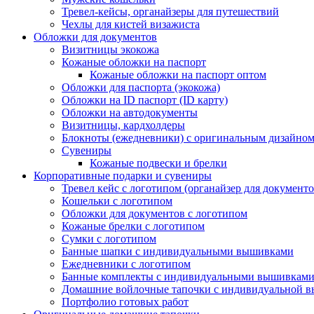
Тревел-кейсы, органайзеры для путешествий
Чехлы для кистей визажиста
Обложки для документов
Визитницы экокожа
Кожаные обложки на паспорт
Кожаные обложки на паспорт оптом
Обложки для паспорта (экокожа)
Обложки на ID паспорт (ID карту)
Обложки на автодокументы
Визитницы, кардхолдеры
Блокноты (ежедневники) с оригинальным дизайно
Сувениры
Кожаные подвески и брелки
Корпоративные подарки и сувениры
Тревел кейс с логотипом (органайзер для документо
Кошельки с логотипом
Обложки для документов с логотипом
Кожаные брелки с логотипом
Сумки с логотипом
Банные шапки с индивидуальными вышивками
Ежедневники с логотипом
Банные комплекты с индивидуальными вышивкам
Домашние войлочные тапочки с индивидуальной 
Портфолио готовых работ