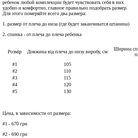
ребенок любой комплекции будет чувствовать себя в них
удобно и комфортно, главное правильно подобрать размер.
Для этого померяйте всего два размера:
1. размер от плеча до низа (где будет заканчиватся штанина)
2. спинка - от плеча до плеча ребенка
Ширина спи
Розмір
Довжина від плеча до низу виробу, см
п
#1
105
#2
110
#3
115
#4
120
#5
130
Цена, в зависимости от размера:
#1 - 670 грн
#2 - 690 грн